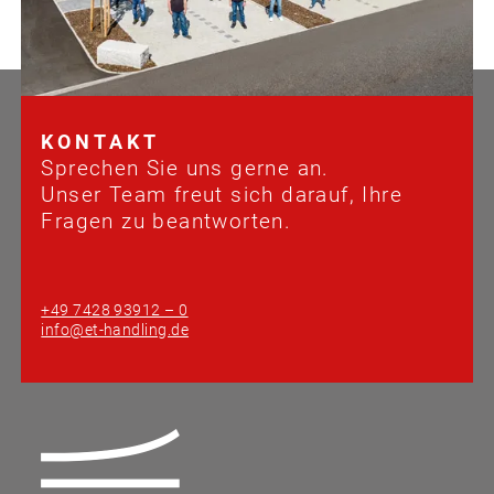
KONTAKT
Sprechen Sie uns gerne an.
Unser Team freut sich darauf, Ihre
Fragen zu beantworten.
+49 7428 93912 – 0
info@et-handling.de