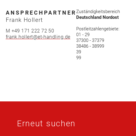
IMPRESS
Zuständigkeitsbereich
ANSPRECHPARTNER
Deutschland Nordost
Frank Hollert
AGB
Postleitzahlengebiete:
M +49 171 222 72 50
01 - 29
frank.hollert@et-handling.de
37300 - 37379
DATENSC
38486 - 38999
39
99
Erneut suchen