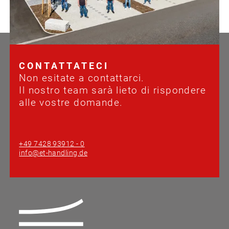
CONTATTATECI
Non esitate a contattarci.
Il nostro team sarà lieto di rispondere
alle vostre domande.
+49 7428 93912 - 0
info@et-handling.de