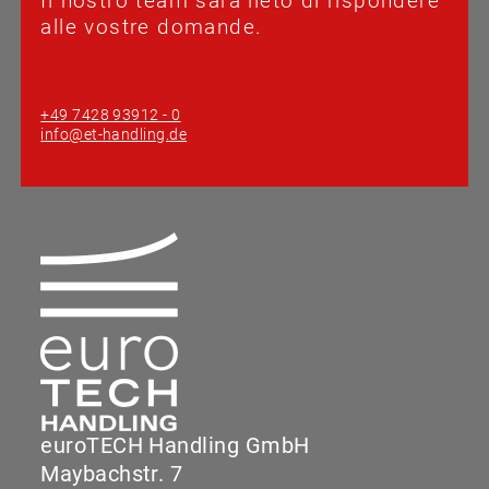
Il nostro team sarà lieto di rispondere
alle vostre domande.
+49 7428 93912 - 0
info@et-handling.de
euroTECH Handling GmbH
Maybachstr. 7