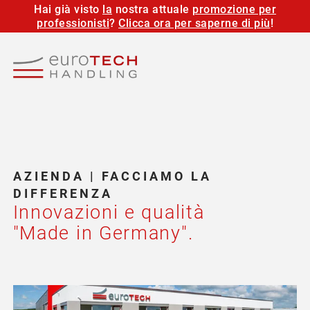
Hai già visto
la
nostra attuale
promozione per
professionisti
?
Clicca ora per saperne di più
!
AZIENDA | FACCIAMO LA
DIFFERENZA
Innovazioni e qualità
"Made in Germany".