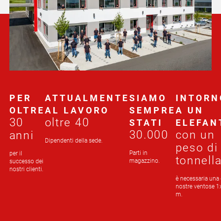
PER
ATTUALMENTE
SIAMO
INTORN
OLTRE
AL LAVORO
SEMPRE
A UN
30
oltre 40
STATI
ELEFAN
30.000
con un
anni
Dipendenti della sede.
peso di
Parti in
per il
tonnell
magazzino.
successo dei
nostri clienti.
è necessaria una 
nostre ventose 1
m.