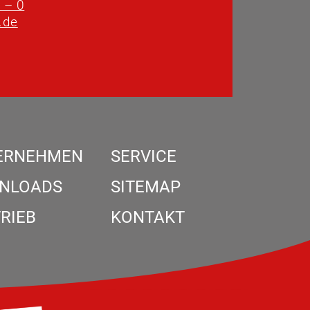
 – 0
.de
ERNEHMEN
SERVICE
NLOADS
SITEMAP
RIEB
KONTAKT