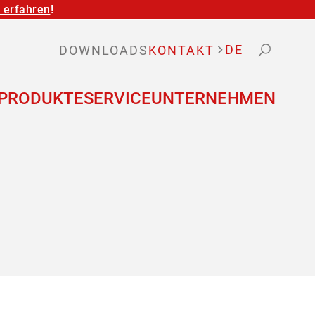
r erfahren
!
DE
DE
DOWNLOADS
KONTAKT
START
PRODUKTE
SERVICE
UNTERNEHMEN
BRANCHEN
Saugplatten
PRODUKTE
Saugplatten BSPM
MTC Schutzüberzüge
Flexible Saugeraufhängung
SERVICE
Aktionen
UNTERNEHM
DOWNLOADS