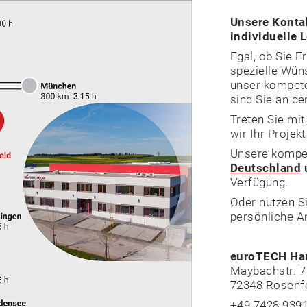
Unsere Kontak
individuelle 
Egal, ob Sie 
spezielle Wün
unser kompete
sind Sie an de
Treten Sie mi
wir Ihr Projekt
Unsere kompe
Deutschland
Verfügung.
Oder nutzen Si
persönliche A
euroTECH Ha
Maybachstr. 7
72348 Rosenf
+49 7428 939