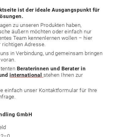
IMPRESSUM
tseite ist der ideale Ausgangspunkt für
Lösungen.
AGB
Fragen zu unseren Produkten haben,
sche äußern möchten oder einfach nur
ntes Team kennenlernen wollen – hier
DATENSCHU
r richtigen Adresse.
t uns in Verbindung, und gemeinsam bringen
 voran.
tenten
Beraterinnen und Berater in
und
international
stehen Ihnen zur
e einfach unser Kontaktformular für Ihre
nfrage.
ndling GmbH
eld
12–0