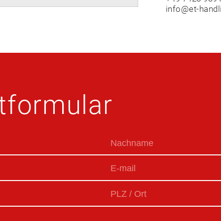
info@et-handl
t­formular