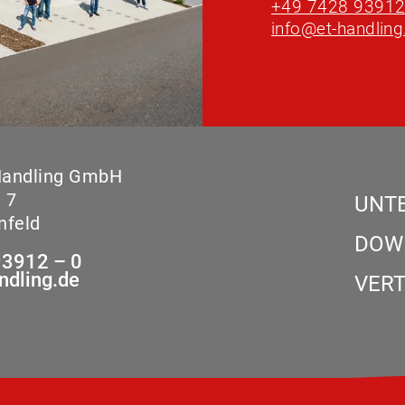
+49 7428 93912
info@et-handling
Handling GmbH
 7
UNT
nfeld
DOW
93912 – 0
ndling.de
VERT