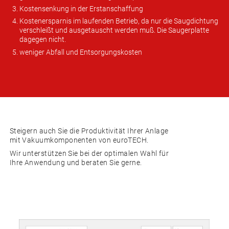
Kostensenkung in der Erstanschaffung
Kostenersparnis im laufenden Betrieb, da nur die Saugdichtung
verschleißt und ausgetauscht werden muß. Die Saugerplatte
dagegen nicht.
weniger Abfall und Entsorgungskosten
Steigern auch Sie die Produktivität Ihrer Anlage
mit Vakuumkomponenten von euroTECH.
Wir unterstützen Sie bei der optimalen Wahl für
Ihre Anwendung und beraten Sie gerne.