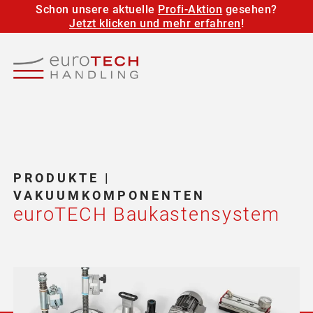
Schon unsere aktuelle
Profi-Aktion
gesehen?
DE
Jetzt klicken und mehr erfahren
!
START
BRANCHE
PRODUKT
PRODUKTE |
SERVICE
VAKUUMKOMPONENTEN
euroTECH Baukastensystem
UNTERNE
DOWNLOA