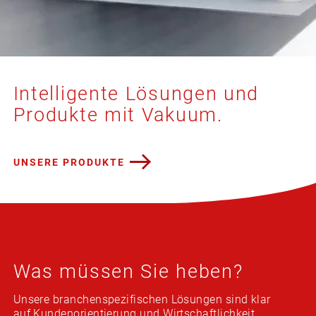
Intelligente Lösungen und
Produkte mit Vakuum.
UNSERE PRODUKTE
Was müssen Sie heben?
Unsere branchenspezifischen Lösungen sind klar
auf Kundenorientierung und Wirtschaftlichkeit