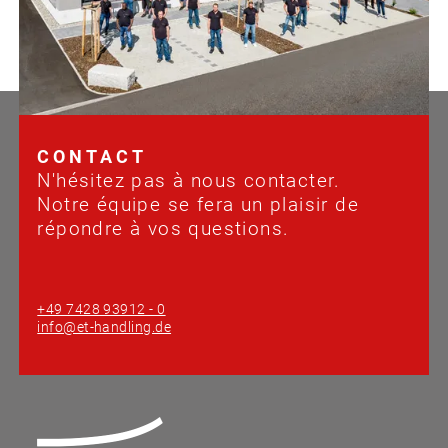
CONTACT
N'hésitez pas à nous contacter.
Notre équipe se fera un plaisir de
répondre à vos questions.
+49 7428 93912 - 0
info@et-handling.de