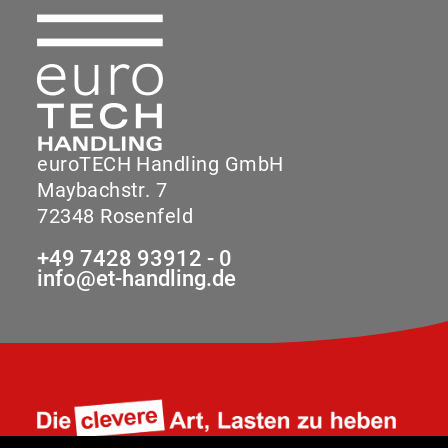
euroTECH Handling GmbH
Maybachstr. 7
72348 Rosenfeld
+49 7428 93912 - 0
info@et-handling.de
Paramètres des cookies