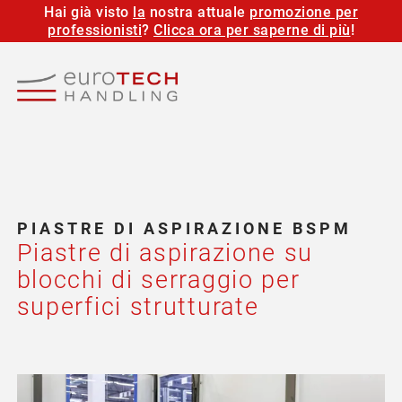
Hai già visto
la
nostra attuale
promozione per
IT
professionisti
?
Clicca ora per saperne di più
!
INIZIO
COMPONEN
INDUSTRI
PRODOTTI
INGEGNERI
PIASTRE DI ASPIRAZIONE BSPM
Piastre di aspirazione su
SERVIZIO
blocchi di serraggio per
superfici strutturate
L'AZIENDA
SCARICA