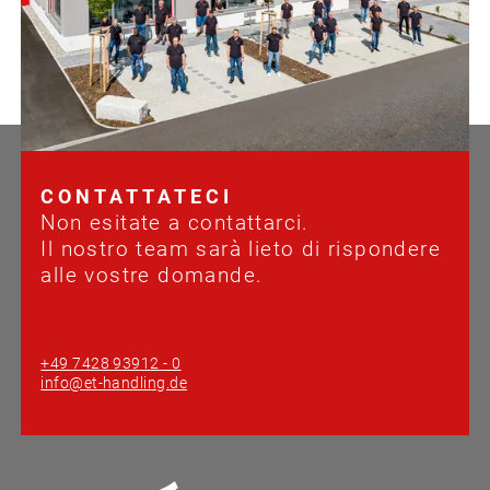
CONTATTATECI
Non esitate a contattarci.
Il nostro team sarà lieto di rispondere
alle vostre domande.
+49 7428 93912 - 0
info@et-handling.de