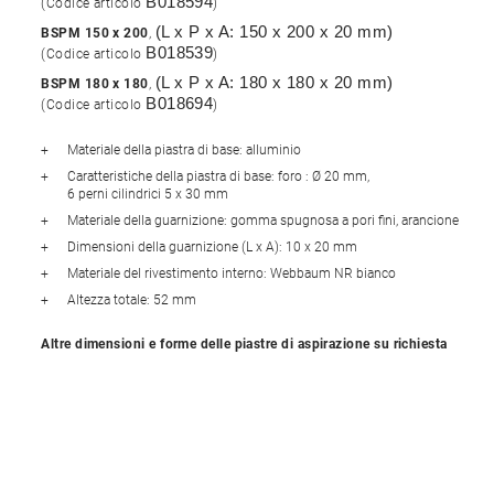
B018594
(Codice articolo
)
(L x P x A:
150 x 200 x 20 mm)
BSPM 150 x 200
,
B018539
(Codice articolo
)
(L x P x A:
180 x 180 x 20 mm)
BSPM 180 x 180
,
B018694
(Codice articolo
)
Materiale della piastra di base: alluminio
Caratteristiche della piastra di base
: foro
: Ø 20 mm
,
6 perni cilindrici 5 x 30 mm
Materiale della guarnizione
: gomma spugnosa
a pori fini, arancione
Dimensioni della guarnizione (L x A)
: 10
x 20 mm
Materiale del rivestimento interno
: Webbaum
NR bianco
Altezza totale
: 52
mm
Altre dimensioni e forme delle piastre di aspirazione su richiesta