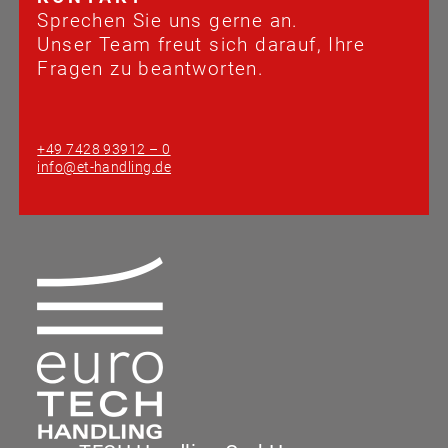
IMPRESS
Sprechen Sie uns gerne an.
Unser Team freut sich darauf, Ihre
Fragen zu beantworten.
AGB
DATENSC
+49 7428 93912 – 0
info@et-handling.de