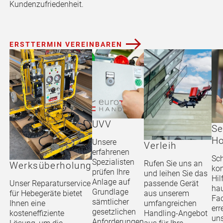
Kundenzufriedenheit.
ERSTTERMIN VEREINBAREN
UVV
Se
Ho
Unsere
Verleih
erfahrenen
Sch
Spezialisten
Rufen Sie uns an
Werksüberholung
ko
prüfen Ihre
und leihen Sie das
Hil
Anlage auf
passende Gerät
Unser Reparaturservice
ha
Grundlage
aus unserem
für Hebegeräte bietet
Fac
sämtlicher
umfangreichen
Ihnen eine
err
gesetzlichen
Handling-Angebot
kosteneffiziente
uns
Anforderungen