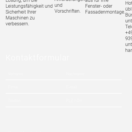
aus für Ihre
Lösung, um die
Hot
und
Fenster- oder
Leistungsfähigkeit und
übl
Vorschriften.
Fassadenmontage.
Sicherheit Ihrer
Bür
Maschinen zu
unt
verbessern.
Te
+4
939
unt
han
Kontakt­formular